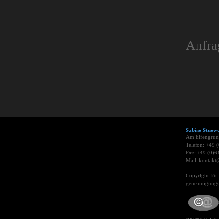
Anfra
Sabine Stue
Am Elfengrun
Telefon: +49 
Fax: +49 (0)6
Mail: kontakt@
Copyright für 
genehmigungsp