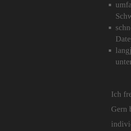
umfa
Schw
schn
Dat
lang
unte
Ich fr
Gern b
indiv