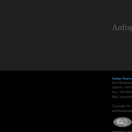
Anfra
Sabine Stue
Am Elfengrun
Telefon: +49 
Fax: +49 (0)6
Mail: kontakt@
Copyright für 
genehmigungsp