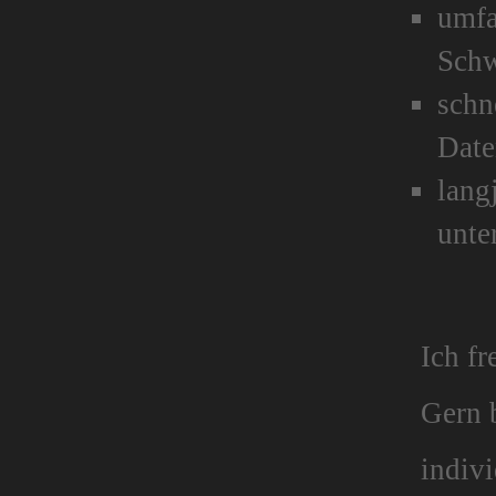
umfa
Schw
schn
Dat
lang
unte
Ich fr
Gern b
indiv